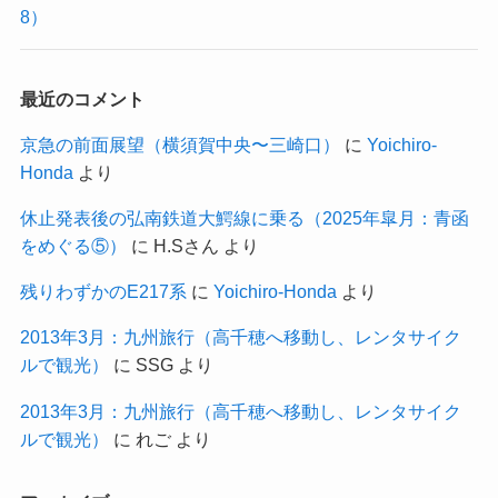
8）
最近のコメント
京急の前面展望（横須賀中央〜三崎口）
に
Yoichiro-
Honda
より
休止発表後の弘南鉄道大鰐線に乗る（2025年皐月：青函
をめぐる⑤）
に
H.Sさん
より
残りわずかのE217系
に
Yoichiro-Honda
より
2013年3月：九州旅行（高千穂へ移動し、レンタサイク
ルで観光）
に
SSG
より
2013年3月：九州旅行（高千穂へ移動し、レンタサイク
ルで観光）
に
れご
より