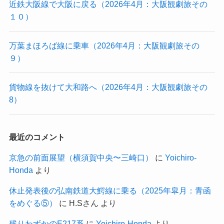
近鉄大阪線で大阪に戻る（2026年4月：大阪観劇旅その
１０）
万葉まほろば線に乗車（2026年4月：大阪観劇旅その
９）
貨物線を抜けて大和路へ（2026年4月：大阪観劇旅その
8）
最近のコメント
京急の前面展望（横須賀中央〜三崎口）
に
Yoichiro-
Honda
より
休止発表後の弘南鉄道大鰐線に乗る（2025年皐月：青函
をめぐる⑤）
に
H.Sさん
より
残りわずかのE217系
に
Yoichiro-Honda
より