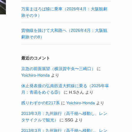
万葉まほろば線に乗車（2026年4月：大阪観劇
旅その９）
貨物線を抜けて大和路へ（2026年4月：大阪観
劇旅その8）
最近のコメント
京急の前面展望（横須賀中央〜三崎口）
に
Yoichiro-Honda
より
休止発表後の弘南鉄道大鰐線に乗る（2025年皐
月：青函をめぐる⑤）
に
H.Sさん
より
残りわずかのE217系
に
Yoichiro-Honda
より
2013年3月：九州旅行（高千穂へ移動し、レン
タサイクルで観光）
に
SSG
より
2013年3月：九州旅行（高千穂へ移動し、レン