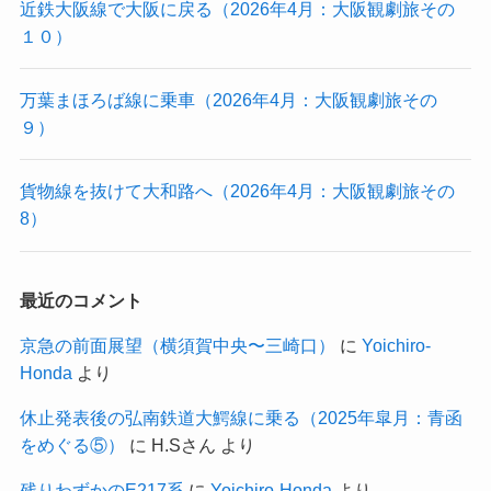
近鉄大阪線で大阪に戻る（2026年4月：大阪観劇旅その
１０）
万葉まほろば線に乗車（2026年4月：大阪観劇旅その
９）
貨物線を抜けて大和路へ（2026年4月：大阪観劇旅その
8）
最近のコメント
京急の前面展望（横須賀中央〜三崎口）
に
Yoichiro-
Honda
より
休止発表後の弘南鉄道大鰐線に乗る（2025年皐月：青函
をめぐる⑤）
に
H.Sさん
より
残りわずかのE217系
に
Yoichiro-Honda
より