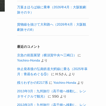
万葉まほろば線に乗車（2026年4月：大阪観劇
旅その９）
貨物線を抜けて大和路へ（2026年4月：大阪観
劇旅その8）
最近のコメント
京急の前面展望（横須賀中央〜三崎口）
に
Yoichiro-Honda
より
休止発表後の弘南鉄道大鰐線に乗る（2025年皐
月：青函をめぐる⑤）
に
H.Sさん
より
残りわずかのE217系
に
Yoichiro-Honda
より
2013年3月：九州旅行（高千穂へ移動し、レン
タサイクルで観光）
に
SSG
より
2013年3月：九州旅行（高千穂へ移動し、レン