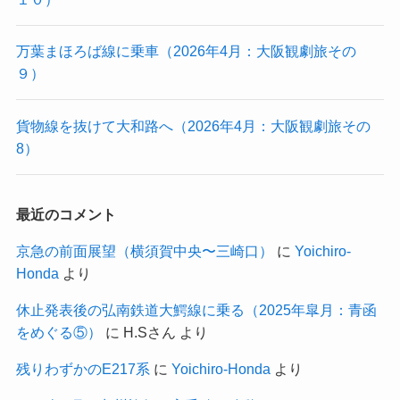
万葉まほろば線に乗車（2026年4月：大阪観劇旅その
９）
貨物線を抜けて大和路へ（2026年4月：大阪観劇旅その
8）
最近のコメント
京急の前面展望（横須賀中央〜三崎口）
に
Yoichiro-
Honda
より
休止発表後の弘南鉄道大鰐線に乗る（2025年皐月：青函
をめぐる⑤）
に
H.Sさん
より
残りわずかのE217系
に
Yoichiro-Honda
より