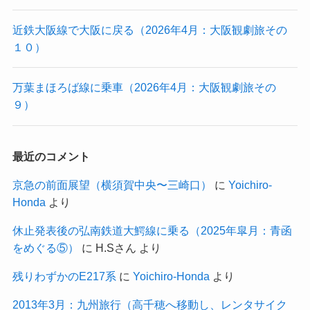
近鉄大阪線で大阪に戻る（2026年4月：大阪観劇旅その
１０）
万葉まほろば線に乗車（2026年4月：大阪観劇旅その
９）
最近のコメント
京急の前面展望（横須賀中央〜三崎口）
に
Yoichiro-
Honda
より
休止発表後の弘南鉄道大鰐線に乗る（2025年皐月：青函
をめぐる⑤）
に
H.Sさん
より
残りわずかのE217系
に
Yoichiro-Honda
より
2013年3月：九州旅行（高千穂へ移動し、レンタサイク