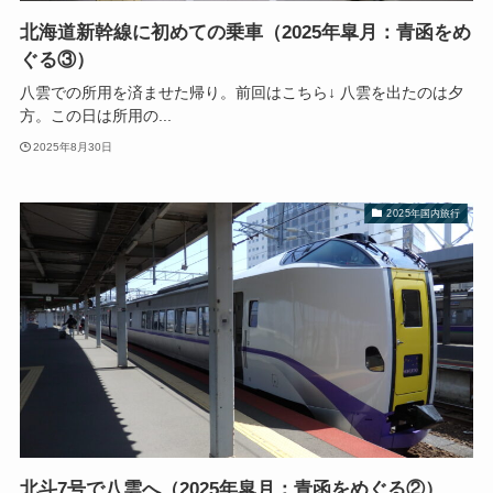
北海道新幹線に初めての乗車（2025年皐月：青函をめ
ぐる③）
八雲での所用を済ませた帰り。前回はこちら↓ 八雲を出たのは夕
方。この日は所用の...
2025年8月30日
2025年国内旅行
北斗7号で八雲へ（2025年皐月：青函をめぐる②）