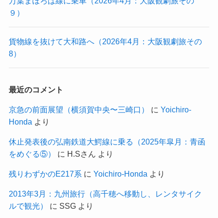
万葉まほろば線に乗車（2026年4月：大阪観劇旅その
９）
貨物線を抜けて大和路へ（2026年4月：大阪観劇旅その
8）
最近のコメント
京急の前面展望（横須賀中央〜三崎口）
に
Yoichiro-
Honda
より
休止発表後の弘南鉄道大鰐線に乗る（2025年皐月：青函
をめぐる⑤）
に
H.Sさん
より
残りわずかのE217系
に
Yoichiro-Honda
より
2013年3月：九州旅行（高千穂へ移動し、レンタサイク
ルで観光）
に
SSG
より