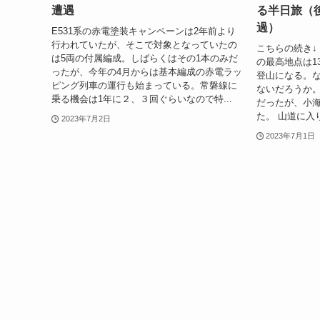
遭遇
る半日旅（
過）
E531系の赤電塗装キャンペーンは2年前より
行われていたが、そこで対象となっていたの
こちらの続き↓
は5両の付属編成。しばらくはその1本のみだ
の最高地点は13
ったが、今年の4月からは基本編成の赤電ラッ
登山になる。
ピング列車の運行も始まっている。常磐線に
ないだろうか。
乗る機会は1年に２、３回ぐらいなので特...
だったが、小
た。 山道に入
2023年7月2日
2023年7月1日