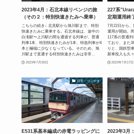
2023年4月：石北本線リベンジの旅
227系”Ur
（その２：特別快速きたみへ乗車）
定期運用終
こちらの続き↓ 北見駅から旭川駅まで、特別
7月22日から、
快速きたみに乗車する。石北本線は、途中の
運用が開始。岡
白滝駅〜上川駅の間を通過する列車が、普通
117系の普通
列車1本、特別快速きたみが1本、特急列車が4
ており、また3
本と極端に少なくなっている。そのため、旭
りと、国鉄型
川駅まで直通する特別快速きたみは非常...
新車投入も久々
2023年7月30日
2023年7月17日
日常・つぶやき
E531系基本編成の赤電ラッピングに
2023年3