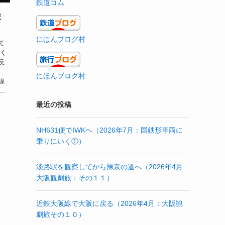
鉄道コム
旅
にほんブログ村
て
軽く
反
にほんブログ村
線
.
最近の投稿
NH631便でIWKへ（2026年7月：国鉄形車両に
乗りにいく①）
淡路駅を観察してから帰京の道へ（2026年4月
大阪観劇旅：その１１）
近鉄大阪線で大阪に戻る（2026年4月：大阪観
劇旅その１０）