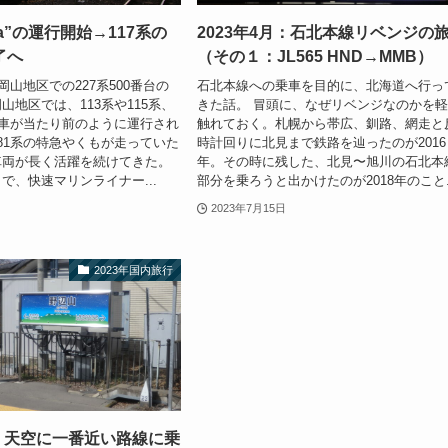
ara”の運行開始→117系の
2023年4月：石北本線リベンジの
了へ
（その１：JL565 HND→MMB）
岡山地区での227系500番台の
石北本線への乗車を目的に、北海道へ行っ
山地区では、113系や115系、
きた話。 冒頭に、なぜリベンジなのかを
列車が当たり前のように運行され
触れておく。札幌から帯広、釧路、網走と
81系の特急やくもが走っていた
時計回りに北見まで鉄路を辿ったのが2016
車両が長く活躍を続けてきた。
年。その時に残した、北見〜旭川の石北本
で、快速マリンライナー...
部分を乗ろうと出かけたのが2018年のこと..
2023年7月15日
2023年国内旅行
月：天空に一番近い路線に乗