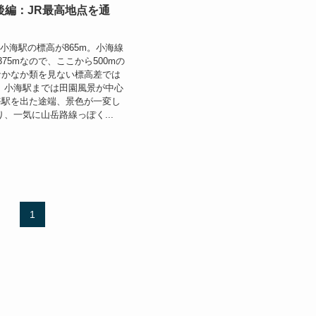
後編：JR最高地点を通
 小海駅の標高が865m。小海線
75mなので、ここから500mの
なかなか類を見ない標高差では
 小海駅までは田園風景が中心
海駅を出た途端、景色が一変し
り、一気に山岳路線っぽく...
1