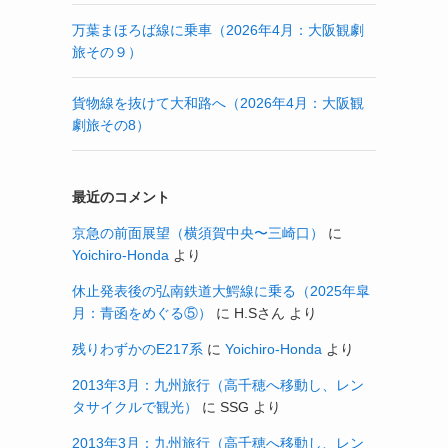
万葉まほろば線に乗車（2026年4月：大阪観劇
旅その９）
貨物線を抜けて大和路へ（2026年4月：大阪観
劇旅その8）
最近のコメント
京急の前面展望（横須賀中央〜三崎口）
に
Yoichiro-Honda
より
休止発表後の弘南鉄道大鰐線に乗る（2025年皐
月：青函をめぐる⑤）
に
H.Sさん
より
残りわずかのE217系
に
Yoichiro-Honda
より
2013年3月：九州旅行（高千穂へ移動し、レン
タサイクルで観光）
に
SSG
より
2013年3月：九州旅行（高千穂へ移動し、レン