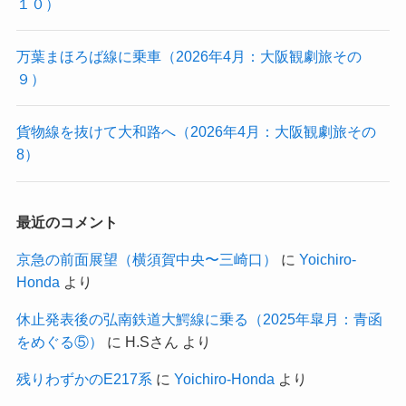
１０）
万葉まほろば線に乗車（2026年4月：大阪観劇旅その
９）
貨物線を抜けて大和路へ（2026年4月：大阪観劇旅その
8）
最近のコメント
京急の前面展望（横須賀中央〜三崎口）
に
Yoichiro-
Honda
より
休止発表後の弘南鉄道大鰐線に乗る（2025年皐月：青函
をめぐる⑤）
に
H.Sさん
より
残りわずかのE217系
に
Yoichiro-Honda
より