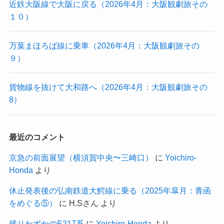
近鉄大阪線で大阪に戻る（2026年4月：大阪観劇旅その
１０）
万葉まほろば線に乗車（2026年4月：大阪観劇旅その
９）
貨物線を抜けて大和路へ（2026年4月：大阪観劇旅その
8）
最近のコメント
京急の前面展望（横須賀中央〜三崎口）
に
Yoichiro-
Honda
より
休止発表後の弘南鉄道大鰐線に乗る（2025年皐月：青函
をめぐる⑤）
に
H.Sさん
より
残りわずかのE217系
に
Yoichiro-Honda
より