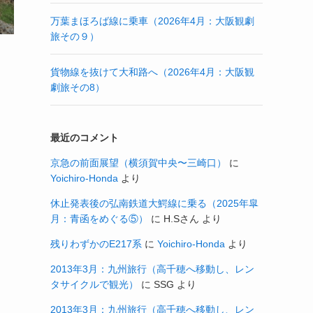
万葉まほろば線に乗車（2026年4月：大阪観劇
旅その９）
貨物線を抜けて大和路へ（2026年4月：大阪観
劇旅その8）
最近のコメント
京急の前面展望（横須賀中央〜三崎口）
に
Yoichiro-Honda
より
休止発表後の弘南鉄道大鰐線に乗る（2025年皐
月：青函をめぐる⑤）
に
H.Sさん
より
残りわずかのE217系
に
Yoichiro-Honda
より
2013年3月：九州旅行（高千穂へ移動し、レン
タサイクルで観光）
に
SSG
より
2013年3月：九州旅行（高千穂へ移動し、レン