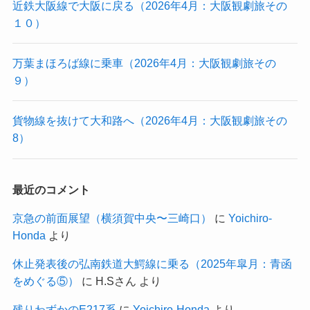
近鉄大阪線で大阪に戻る（2026年4月：大阪観劇旅その
１０）
万葉まほろば線に乗車（2026年4月：大阪観劇旅その
９）
貨物線を抜けて大和路へ（2026年4月：大阪観劇旅その
8）
最近のコメント
京急の前面展望（横須賀中央〜三崎口）
に
Yoichiro-
Honda
より
休止発表後の弘南鉄道大鰐線に乗る（2025年皐月：青函
をめぐる⑤）
に
H.Sさん
より
残りわずかのE217系
に
Yoichiro-Honda
より