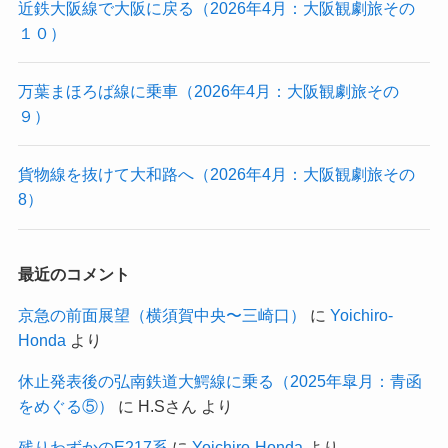
近鉄大阪線で大阪に戻る（2026年4月：大阪観劇旅その
１０）
万葉まほろば線に乗車（2026年4月：大阪観劇旅その
９）
貨物線を抜けて大和路へ（2026年4月：大阪観劇旅その
8）
最近のコメント
京急の前面展望（横須賀中央〜三崎口）
に
Yoichiro-
Honda
より
休止発表後の弘南鉄道大鰐線に乗る（2025年皐月：青函
をめぐる⑤）
に
H.Sさん
より
残りわずかのE217系
に
Yoichiro-Honda
より