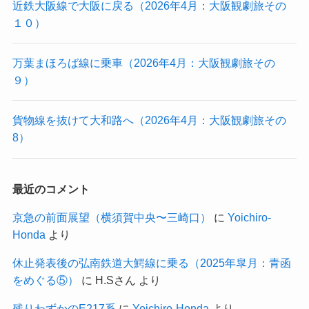
近鉄大阪線で大阪に戻る（2026年4月：大阪観劇旅その
１０）
万葉まほろば線に乗車（2026年4月：大阪観劇旅その
９）
貨物線を抜けて大和路へ（2026年4月：大阪観劇旅その
8）
最近のコメント
京急の前面展望（横須賀中央〜三崎口）
に
Yoichiro-
Honda
より
休止発表後の弘南鉄道大鰐線に乗る（2025年皐月：青函
をめぐる⑤）
に
H.Sさん
より
残りわずかのE217系
に
Yoichiro-Honda
より