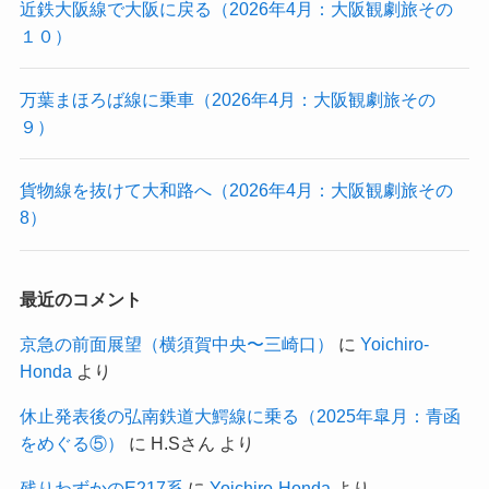
近鉄大阪線で大阪に戻る（2026年4月：大阪観劇旅その
１０）
万葉まほろば線に乗車（2026年4月：大阪観劇旅その
９）
貨物線を抜けて大和路へ（2026年4月：大阪観劇旅その
8）
最近のコメント
京急の前面展望（横須賀中央〜三崎口）
に
Yoichiro-
Honda
より
休止発表後の弘南鉄道大鰐線に乗る（2025年皐月：青函
をめぐる⑤）
に
H.Sさん
より
残りわずかのE217系
に
Yoichiro-Honda
より