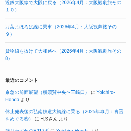
近鉄大阪線で大阪に戻る（2026年4月：大阪観劇旅その
１０）
万葉まほろば線に乗車（2026年4月：大阪観劇旅その
９）
貨物線を抜けて大和路へ（2026年4月：大阪観劇旅その
8）
最近のコメント
京急の前面展望（横須賀中央〜三崎口）
に
Yoichiro-
Honda
より
休止発表後の弘南鉄道大鰐線に乗る（2025年皐月：青函
をめぐる⑤）
に
H.Sさん
より
残りわずかのE217系
に
Yoichiro-Honda
より