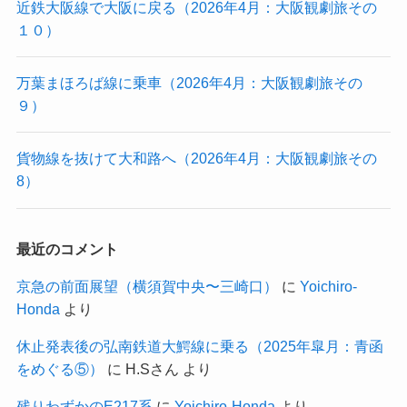
近鉄大阪線で大阪に戻る（2026年4月：大阪観劇旅その
１０）
万葉まほろば線に乗車（2026年4月：大阪観劇旅その
９）
貨物線を抜けて大和路へ（2026年4月：大阪観劇旅その
8）
最近のコメント
京急の前面展望（横須賀中央〜三崎口）
に
Yoichiro-
Honda
より
休止発表後の弘南鉄道大鰐線に乗る（2025年皐月：青函
をめぐる⑤）
に
H.Sさん
より
残りわずかのE217系
に
Yoichiro-Honda
より