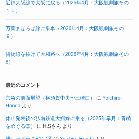
近鉄大阪線で大阪に戻る（2026年4月：大阪観劇旅その
１０）
万葉まほろば線に乗車（2026年4月：大阪観劇旅その
９）
貨物線を抜けて大和路へ（2026年4月：大阪観劇旅その
8）
最近のコメント
京急の前面展望（横須賀中央〜三崎口）
に
Yoichiro-
Honda
より
休止発表後の弘南鉄道大鰐線に乗る（2025年皐月：青函
をめぐる⑤）
に
H.Sさん
より
残りわずかのE217系
に
Yoichiro-Honda
より