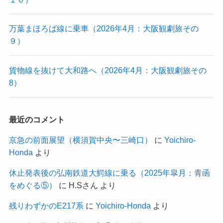
万葉まほろば線に乗車（2026年4月：大阪観劇旅その
９）
貨物線を抜けて大和路へ（2026年4月：大阪観劇旅その
8）
最近のコメント
京急の前面展望（横須賀中央〜三崎口）
に
Yoichiro-
Honda
より
休止発表後の弘南鉄道大鰐線に乗る（2025年皐月：青函
をめぐる⑤）
に
H.Sさん
より
残りわずかのE217系
に
Yoichiro-Honda
より