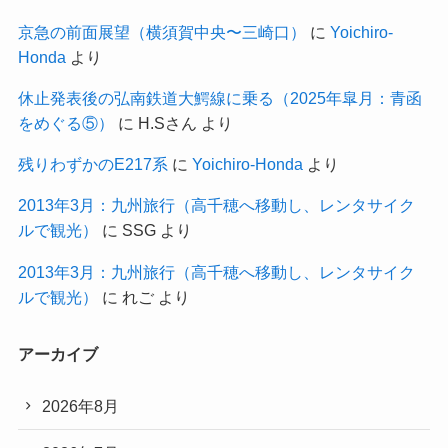
京急の前面展望（横須賀中央〜三崎口）
に
Yoichiro-
Honda
より
休止発表後の弘南鉄道大鰐線に乗る（2025年皐月：青函
をめぐる⑤）
に
H.Sさん
より
残りわずかのE217系
に
Yoichiro-Honda
より
2013年3月：九州旅行（高千穂へ移動し、レンタサイク
ルで観光）
に
SSG
より
2013年3月：九州旅行（高千穂へ移動し、レンタサイク
ルで観光）
に
れご
より
アーカイブ
2026年8月