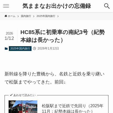
気ままなお出かけの忘備録
ホーム
国内旅行
2025年国内旅行
HC85系に初乗車の南紀3号（紀勢
2026
1/12
本線は長かった）
2026年1月12日
2025年国内旅行
新幹線を降りた豊橋から、名鉄と近鉄を乗り継い
で松阪までやってきた。前回↓
あわせて読みたい
松阪駅まで近鉄で先回り（2025年
11月：紀勢本線は長かった）