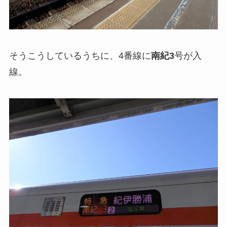
そうこうしているうちに、4番線に
南紀3
号が入
線。