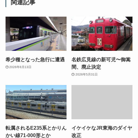
関連記事
希少種となった急行に遭遇
名鉄広見線の新可児〜御嵩
間、廃止決定
2026年6月13日
2026年5月31日
転属されるE235系とかりん
イケイケなJR東海のダイヤ
かい線71-000形とか
改正