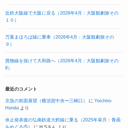
近鉄大阪線で大阪に戻る（2026年4月：大阪観劇旅その
１０）
万葉まほろば線に乗車（2026年4月：大阪観劇旅その
９）
貨物線を抜けて大和路へ（2026年4月：大阪観劇旅その
8）
最近のコメント
京急の前面展望（横須賀中央〜三崎口）
に
Yoichiro-
Honda
より
休止発表後の弘南鉄道大鰐線に乗る（2025年皐月：青函
をめぐる⑤）
に
H.Sさん
より