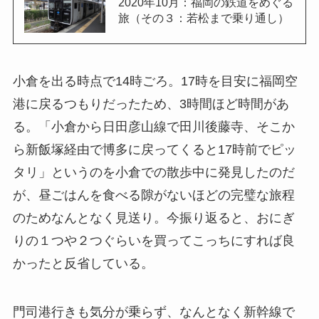
2020年10月：福岡の鉄道をめぐる
旅（その３：若松まで乗り通し）
小倉を出る時点で14時ごろ。17時を目安に福岡空
港に戻るつもりだったため、3時間ほど時間があ
る。「小倉から日田彦山線で田川後藤寺、そこか
ら新飯塚経由で博多に戻ってくると17時前でピッ
タリ」というのを小倉での散歩中に発見したのだ
が、昼ごはんを食べる隙がないほどの完璧な旅程
のためなんとなく見送り。今振り返ると、おにぎ
りの１つや２つぐらいを買ってこっちにすれば良
かったと反省している。
門司港行きも気分が乗らず、なんとなく新幹線で