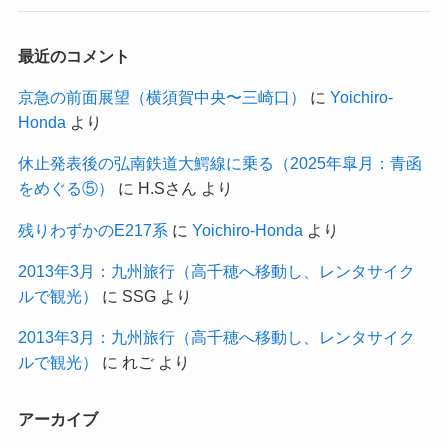
最近のコメント
京急の前面展望（横須賀中央〜三崎口）
に
Yoichiro-
Honda
より
休止発表後の弘南鉄道大鰐線に乗る（2025年皐月：青函
をめぐる⑤）
に
H.Sさん
より
残りわずかのE217系
に
Yoichiro-Honda
より
2013年3月：九州旅行（高千穂へ移動し、レンタサイク
ルで観光）
に
SSG
より
2013年3月：九州旅行（高千穂へ移動し、レンタサイク
ルで観光）
に
れご
より
アーカイブ