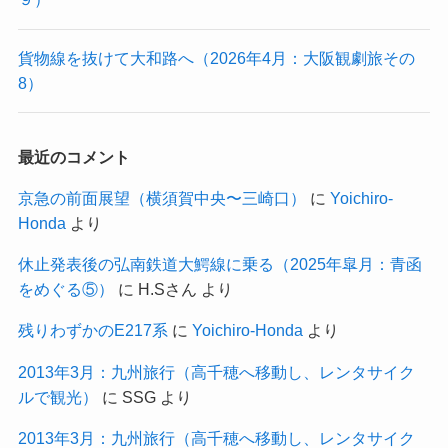
貨物線を抜けて大和路へ（2026年4月：大阪観劇旅その
8）
最近のコメント
京急の前面展望（横須賀中央〜三崎口）
に
Yoichiro-
Honda
より
休止発表後の弘南鉄道大鰐線に乗る（2025年皐月：青函
をめぐる⑤）
に
H.Sさん
より
残りわずかのE217系
に
Yoichiro-Honda
より
2013年3月：九州旅行（高千穂へ移動し、レンタサイク
ルで観光）
に
SSG
より
2013年3月：九州旅行（高千穂へ移動し、レンタサイク