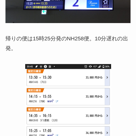
帰りの便は15時25分発のNH258便。10分遅れの出
発。